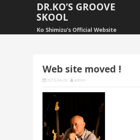
S
DR.KO’S GROOVE
k
SKOOL
i
p
Ko Shimizu’s Official Website
t
o
c
o
n
t
Web site moved !
e
n
2015-04-26
admin
t