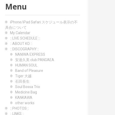
Menu
iPhone/iPad Safari スケジュール表示の不
具合について
My Calendar
:: LIVE SCHEDULE ::
:: ABOUT KO ::
:: DISCOGRAPHY ::
NANIWA EXPRESS
安達久美 club PANGAEA
HUMAN SOUL
Band of Pleasure
Tiger 大越
石田長生
Soul Bossa Trio
Medicine Bag
KANKAWA
other works
:: PHOTOS ::
:: LINKS ::