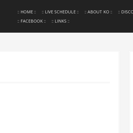
:: HOME ::
:: LIVE SCHEDULE ::
:: ABOUT KO ::
:: DISC
:: FACEBOOK ::
:: LINKS ::