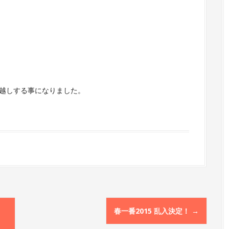
に引っ越しする事になりました。
春一番2015 乱入決定！
→