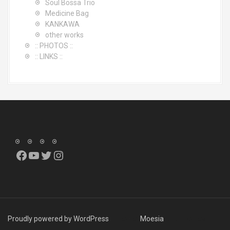
Soul Bossa Trio
Medicine Bag
KANKAWA
other works
:: PHOTOS ::
:: LINKS ::
Facebook
YouTube
Twitter
Instagram
Proudly powered by WordPress
|
Theme:
Moesia
by aThemes