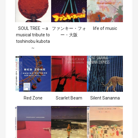
SOUL TREE ～a
ファンキー・フォ
life of music
musical tribute to
ー・大阪
toshinobu kubota
～
Red Zone
Scarlet Beam
Silent Sananna