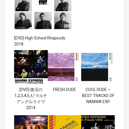
[DVD] High School Rhapsody
2018
[DVD] 復活の
FRESH DUDE
COOL DUDE ~
1,2,3,4,5人! マルチ
BEST TRACKS OF
アングルライヴ
NANIWA EXP
2014