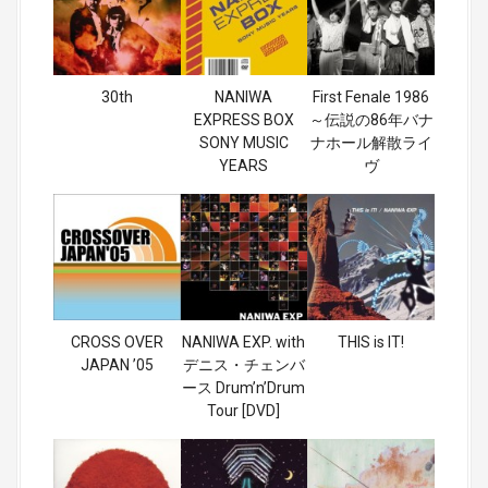
30th
NANIWA
First Fenale 1986
EXPRESS BOX
～伝説の86年バナ
SONY MUSIC
ナホール解散ライ
YEARS
ヴ
CROSS OVER
NANIWA EXP. with
THIS is IT!
JAPAN ’05
デニス・チェンバ
ース Drum’n’Drum
Tour [DVD]