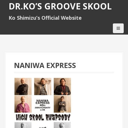
S
DR.KO’S GROOVE SKOOL
k
i
Ko Shimizu’s Official Website
p
t
o
c
o
n
t
e
NANIWA EXPRESS
n
t