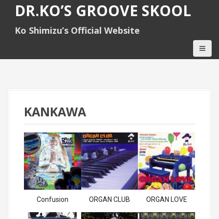
S
DR.KO’S GROOVE SKOOL
k
i
Ko Shimizu’s Official Website
p
t
o
c
o
n
t
e
KANKAWA
n
t
Confusion
ORGAN CLUB
ORGAN LOVE