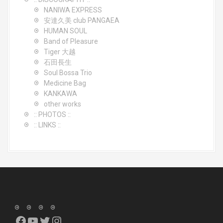
NANIWA EXPRESS
安達久美 club PANGAEA
HUMAN SOUL
Band of Pleasure
Tiger 大越
石田長生
Soul Bossa Trio
Medicine Bag
KANKAWA
other works
:: PHOTOS ::
:: LINKS ::
Facebook
YouTube
Twitter
Instagram