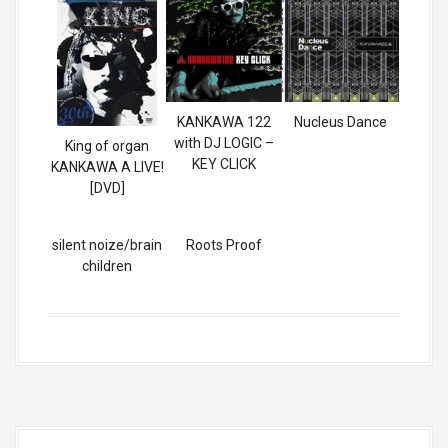
KANKAWA 122
Nucleus Dance
with DJ LOGIC –
King of organ
KEY CLICK
KANKAWA A LIVE!
[DVD]
silent noize/brain
Roots Proof
children