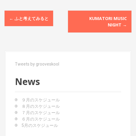
P
←
ふと考えてみると
KUMATORI MUSIC
o
NIGHT
→
s
t
n
a
Tweets by grooveskool
v
News
i
g
９月のスケジュール
a
８月のスケジュール
t
７月のスケジュール
６月のスケジュール
i
5月のスケジュール
o