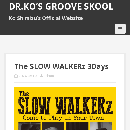
S
DR.KO’S GROOVE SKOOL
k
i
Ko Shimizu’s Official Website
p
t
o
c
o
n
t
e
The SLOW WALKERz 3Days
n
t
2024-05-03
admin