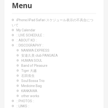
Menu
n
iPhone/iPad Safari スケジュール表示の不具合につ
いて
My Calendar
:: LIVE SCHEDULE ::
:: ABOUT KO ::
:: DISCOGRAPHY ::
NANIWA EXPRESS
安達久美 club PANGAEA
HUMAN SOUL
Band of Pleasure
Tiger 大越
石田長生
Soul Bossa Trio
Medicine Bag
KANKAWA
other works
:: PHOTOS ::
:: LINKS ::