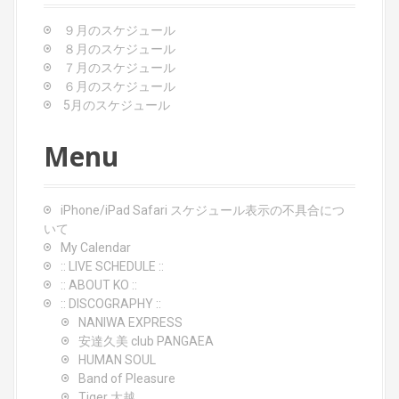
a
９月のスケジュール
t
８月のスケジュール
７月のスケジュール
i
６月のスケジュール
o
5月のスケジュール
n
Menu
iPhone/iPad Safari スケジュール表示の不具合につ
いて
My Calendar
:: LIVE SCHEDULE ::
:: ABOUT KO ::
:: DISCOGRAPHY ::
NANIWA EXPRESS
安達久美 club PANGAEA
HUMAN SOUL
Band of Pleasure
Tiger 大越