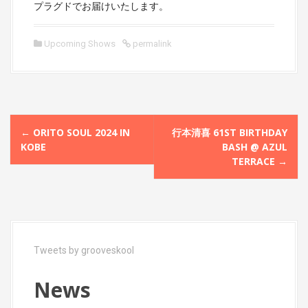
プラグドでお届けいたします。
Upcoming Shows
permalink
P
←
ORITO SOUL 2024 IN
行本清喜 61ST BIRTHDAY
o
KOBE
BASH @ AZUL
TERRACE
→
s
t
n
a
Tweets by grooveskool
v
i
News
g