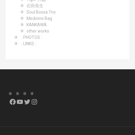
石田長生
Soul Bossa Trio
Medicine Bag
KANKAWA
other works
:: PHOTOS ::
:: LINKS ::
Facebook
YouTube
Twitter
Instagram