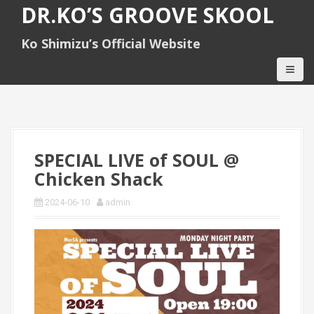
S
DR.KO’S GROOVE SKOOL
k
i
Ko Shimizu’s Official Website
p
t
o
c
o
n
t
e
SPECIAL LIVE of SOUL @
n
Chicken Shack
t
2024-06-10
admin