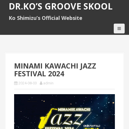
S
DR.KO’S GROOVE SKOOL
k
i
Ko Shimizu’s Official Website
p
t
o
c
o
n
t
e
MINAMI KAWACHI JAZZ
n
FESTIVAL 2024
t
2024-08-03
admin