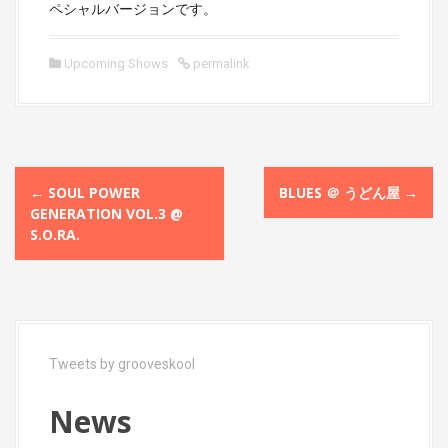
ペシャルバージョンです。
Upcoming Shows
permalink
P
←
SOUL POWER
BLUES ＠ うどん屋
→
o
GENERATION VOL.3 @
S.O.RA.
s
t
n
a
Tweets by grooveskool
v
i
News
g