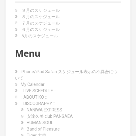
a
９月のスケジュール
t
８月のスケジュール
７月のスケジュール
i
６月のスケジュール
o
5月のスケジュール
n
Menu
iPhone/iPad Safari スケジュール表示の不具合につ
いて
My Calendar
:: LIVE SCHEDULE ::
:: ABOUT KO ::
:: DISCOGRAPHY ::
NANIWA EXPRESS
安達久美 club PANGAEA
HUMAN SOUL
Band of Pleasure
Tiger 大越