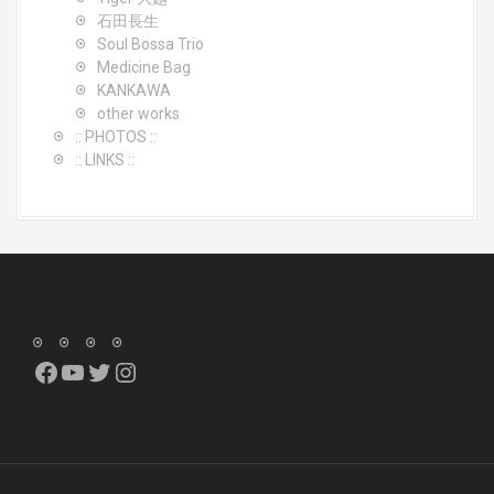
石田長生
Soul Bossa Trio
Medicine Bag
KANKAWA
other works
:: PHOTOS ::
:: LINKS ::
Facebook
YouTube
Twitter
Instagram