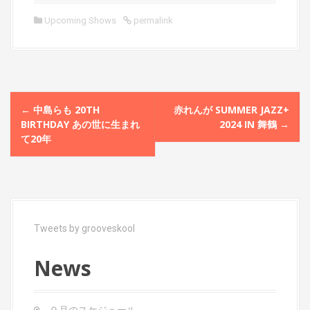
Upcoming Shows
permalink
P
←
中島らも 20TH
赤れんが SUMMER JAZZ+
o
BIRTHDAY あの世に生まれ
2024 IN 舞鶴
→
て20年
s
t
n
a
Tweets by grooveskool
v
i
News
g
a