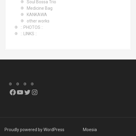
Soul Bossa Trio
Medicine Bag
KANKAWA
other works
:: PHOTOS ::
:: LINKS ::
Facebook
YouTube
Twitter
Instagram
Proudly powered by WordPress
|
Theme:
Moesia
by aThemes