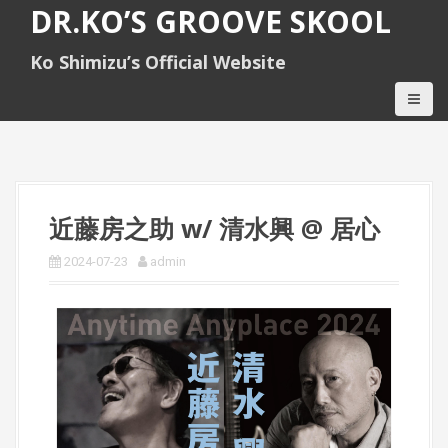
S
DR.KO’S GROOVE SKOOL
k
i
Ko Shimizu’s Official Website
p
t
o
c
o
n
t
e
近藤房之助 w/ 清水興 @ 居心
n
t
2024-07-23
admin