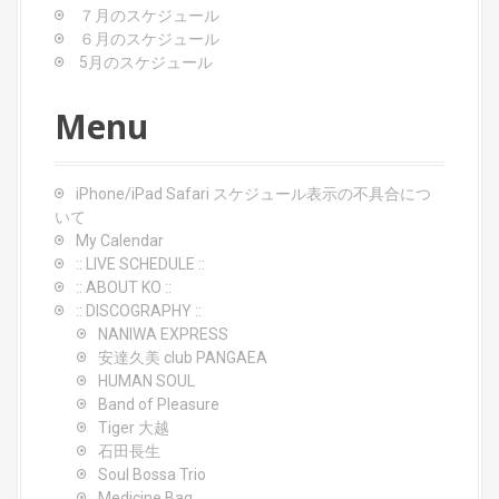
t
７月のスケジュール
i
６月のスケジュール
o
5月のスケジュール
n
Menu
iPhone/iPad Safari スケジュール表示の不具合につ
いて
My Calendar
:: LIVE SCHEDULE ::
:: ABOUT KO ::
:: DISCOGRAPHY ::
NANIWA EXPRESS
安達久美 club PANGAEA
HUMAN SOUL
Band of Pleasure
Tiger 大越
石田長生
Soul Bossa Trio
Medicine Bag