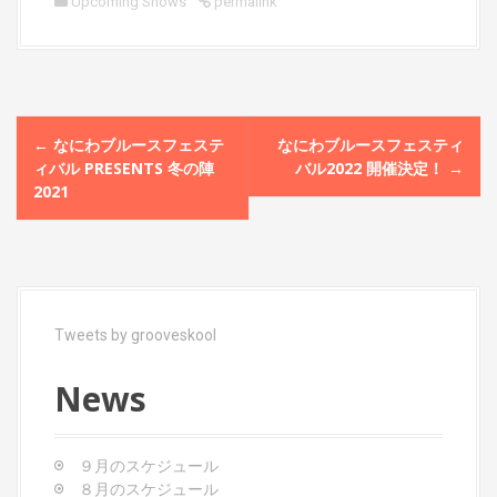
Upcoming Shows
permalink
P
←
なにわブルースフェステ
なにわブルースフェスティ
o
ィバル PRESENTS 冬の陣
バル2022 開催決定！
→
2021
s
t
n
a
Tweets by grooveskool
v
i
News
g
a
９月のスケジュール
８月のスケジュール