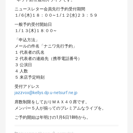
ニュースレター会員先行予約受付期間
１/６(木)１８：００~１/１２(水)２３：５９
一般予約受付開始日
１/１３(木)１８:００~
「申込方法」
メールの件名「ナニワ先行予約」
１ 代表者の氏名
２ 代表者の連絡先（携帯電話番号）
３ 公演日
４ 人数
５ 来店予定時刻
受付アドレス
jazzvox@kellys.dp.u-netsurf.ne.jp
席数制限をしておりＭＡＸ４０席です。
メンバー５人が揃ってのプレミアムなライブを。
ご予約開始は年明けの1月6日18時から。