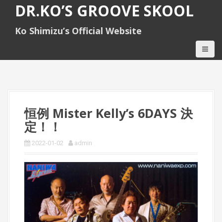
S
DR.KO’S GROOVE SKOOL
k
i
Ko Shimizu’s Official Website
p
t
o
c
o
n
t
e
恒例 Mister Kelly’s 6DAYS 決
n
定！！
t
2022-01-02
admin