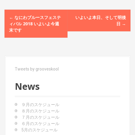
P
←
なにわブルースフェステ
いよいよ本日、そして明後
o
ィバル 2018 いよいよ今週
日
→
末です
s
t
n
a
Tweets by grooveskool
v
i
News
g
a
９月のスケジュール
t
８月のスケジュール
７月のスケジュール
i
６月のスケジュール
o
5月のスケジュール