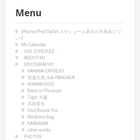
n
Menu
iPhone/iPad Safari スケジュール表示の不具合につ
いて
My Calendar
:: LIVE SCHEDULE ::
:: ABOUT KO ::
:: DISCOGRAPHY ::
NANIWA EXPRESS
安達久美 club PANGAEA
HUMAN SOUL
Band of Pleasure
Tiger 大越
石田長生
Soul Bossa Trio
Medicine Bag
KANKAWA
other works
:: PHOTOS ::