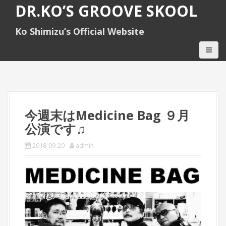
S
DR.KO’S GROOVE SKOOL
k
i
Ko Shimizu’s Official Website
p
t
o
c
o
n
t
e
今週末はMedicine Bag ９月
n
公演です♫
t
2018-09-20
admin