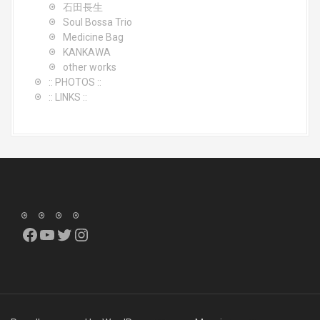
石田長生
Soul Bossa Trio
Medicine Bag
KANKAWA
other works
:: PHOTOS ::
:: LINKS ::
Facebook
YouTube
Twitter
Instagram