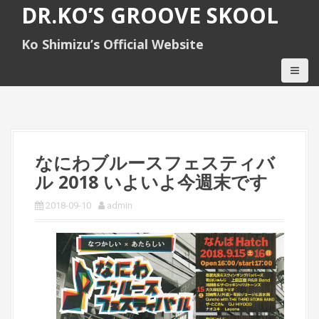
S
DR.KO’S GROOVE SKOOL
k
i
Ko Shimizu’s Official Website
p
t
o
c
o
n
t
e
なにわブルースフェスティバ
n
ル 2018 いよいよ今週末です
t
2018-09-10
admin