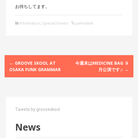
お待ちしてます。
Information
,
Special Events
permalink
P
←
GROOVE SKOOL AT
今週末はMEDICINE BAG ９
o
OSAKA FUNK GRAMMAR
月公演です♫
→
s
t
n
a
Tweets by grooveskool
v
News
i